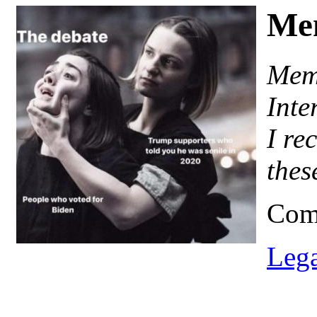
Me
Meme
Inte
I re
thes
Com
Lega