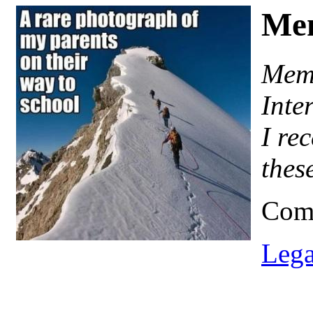
Me
Meme
Inte
I re
thes
Comp
Lega